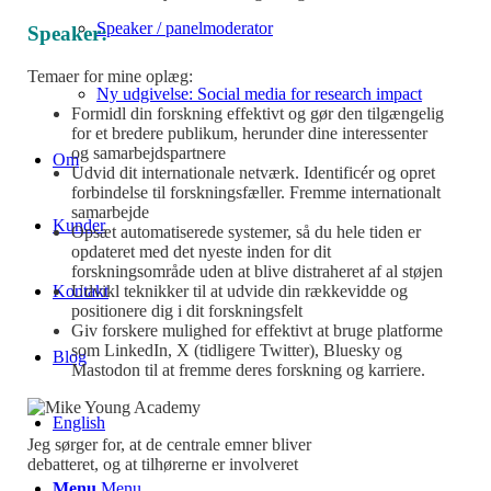
Speaker / panelmoderator
Speaker:
Temaer for mine oplæg:
Ny udgivelse: Social media for research impact
Formidl din forskning effektivt og gør den tilgængelig
for et bredere publikum, herunder dine interessenter
og samarbejdspartnere
Om
Udvid dit internationale netværk. Identificér og opret
forbindelse til forskningsfæller. Fremme internationalt
samarbejde
Kunder
Opsæt automatiserede systemer, så du hele tiden er
opdateret med det nyeste inden for dit
forskningsområde uden at blive distraheret af al støjen
Udvikl teknikker til at udvide din rækkevidde og
Kontakt
positionere dig i dit forskningsfelt
Giv forskere mulighed for effektivt at bruge platforme
som LinkedIn, X (tidligere Twitter), Bluesky og
Blog
Mastodon til at fremme deres forskning og karriere.
English
Jeg sørger for, at de centrale emner bliver
debatteret, og at tilhørerne er involveret
Menu
Menu