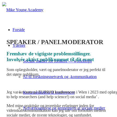
Forside
SPEAKER / PANELMODERATOR
Ydelser
Fremhæv de vigtigste problemstillinger.
Involvér aktivt publikummet til dit event
Sociale medier for forskere — workshops
Som oplægsholder, vært og panelmoderator er jeg perfekt til
det større publikum.
AI til forskningsnetværk og -kommunikation
Jeg var keynote på EUPRIO konferencen i Wien i 2023 med oplæ
Kommunikation til konferencer
to help researchers (and help science!) on social media’ .
Med mine praktiske og teoretiske erfaringer inden for
Netværksanalyse og gennemsyn af sociale medier
videnskabskommunikation kan jeg tale om forholdet mellem
sociale medier, de nyeste teknologier, og samfundet.