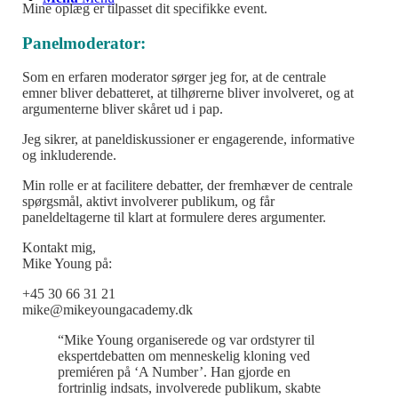
Mine oplæg er tilpasset dit specifikke event.
Panelmoderator:
Som en erfaren moderator sørger jeg for, at de centrale
emner bliver debatteret, at tilhørerne bliver involveret, og at
argumenterne bliver skåret ud i pap.
Jeg sikrer, at paneldiskussioner er engagerende, informative
og inkluderende.
Min rolle er at facilitere debatter, der fremhæver de centrale
spørgsmål, aktivt involverer publikum, og får
paneldeltagerne til klart at formulere deres argumenter.
Kontakt mig,
Mike Young på:
+45 30 66 31 21
mike@mikeyoungacademy.dk
“Mike Young organiserede og var ordstyrer til
ekspertdebatten om menneskelig kloning ved
premiéren på ‘A Number’. Han gjorde en
fortrinlig indsats, involverede publikum, skabte