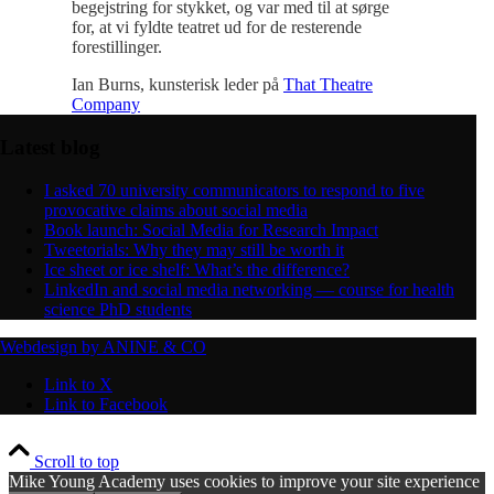
begejstring for stykket, og var med til at sørge
for, at vi fyldte teatret ud for de resterende
forestillinger.
Ian Burns, kunsterisk leder på
That Theatre
Company
Latest blog
I asked 70 university communicators to respond to five
provocative claims about social media
Book launch: Social Media for Research Impact
Tweetorials: Why they may still be worth it
Ice sheet or ice shelf: What’s the difference?
LinkedIn and social media networking — course for health
science PhD students
Webdesign by ANINE & CO
Link to X
Link to Facebook
Scroll to top
Mike Young Academy uses cookies to improve your site experience