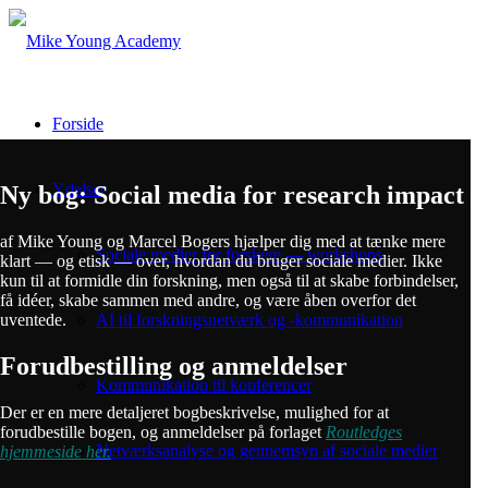
Forside
Ydelser
Ny bog: Social media for research impact
af Mike Young og Marcel Bogers hjælper dig med at tænke mere
Sociale medier for forskere — workshops
klart — og etisk — over, hvordan du bruger sociale medier. Ikke
kun til at formidle din forskning, men også til at skabe forbindelser,
få idéer, skabe sammen med andre, og være åben overfor det
uventede.
AI til forskningsnetværk og -kommunikation
Forudbestilling og anmeldelser
Kommunikation til konferencer
Der er en mere detaljeret bogbeskrivelse, mulighed for at
forudbestille bogen, og anmeldelser på forlaget
Routledges
Netværksanalyse og gennemsyn af sociale medier
hjemmeside her.