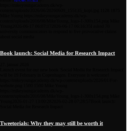
https://mikeyoungacademy.dk/wp-
content/uploads/2026/06/20260609_155135_kopi.jpg
1128
1875
Mike Young
https://mikeyoungacademy.dk/wp-
content/uploads/2016/08/MikeYoung_logo-1-300x154.png
Mike
Young
2026-06-17 06:07:17
2026-06-17 06:16:35
I asked 70
university communicators to respond to five provocative claims
about social media
Book launch: Social Media for Research Impact
27. januar 2026
Launch event for our new book 'Social Media for Research Impact'
will be 19 February in Copenhagen. Everyone is welcome!
https://mikeyoungacademy.dk/wp-content/uploads/2026/01/For-
website.png
1500
1500
Mike Young
https://mikeyoungacademy.dk/wp-
content/uploads/2016/08/MikeYoung_logo-1-300x154.png
Mike
Young
2026-01-27 13:00:28
2026-02-28 07:28:57
Book launch:
Social Media for Research Impact
Tweetorials: Why they may still be worth it