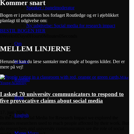
Kommer snart
Speaker / panelmoderator
Bogen er i produktion hos forlaget Routledge og er i øjeblikket
planlagt til udgivelse om:
Ny udgivelse: Social media for research impact
BESTIL BOGEN HER
0
Weeks
0
Days
0
Hours
0
Minutes
0
Seconds
Om
MELLEM LINJERNE
Kunder
Herunder kan du læse samtaler med nogle af bogens kilder. Der er
mere på vej!
Mike
Kontakt
Young Academy
I asked 70 university communicators to respond to
Blog
five provocative claims about social media
17. juni 2026
English
In the book Social Media for Research Impact we explored the
routines researchers used to reach people affected by their work. But
do researchers and university communicators see the role of social
Menu
Menu
media in the same way?