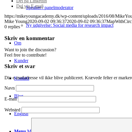
Del på LinkedIn
Del via E-mail
Speaker / panelmoderator
https://mikeyoungacademy.dk/wp-content/uploads/2016/08/MikeYo
Mike Young
2020-09-02 09:36:37
2020-09-02 09:36:37
MapWithCirc
Ny udgivelse: Social media for research impact
0
replies
Skriv en kommentar
Om
Want to join the discussion?
Feel free to contribute!
Kunder
Skriv et svar
Din e-mailadresse vil ikke blive publiceret.
Krævede felter er marke
Kontakt
Navn
Blog
E-mail
Websted
English
Menu
Menu