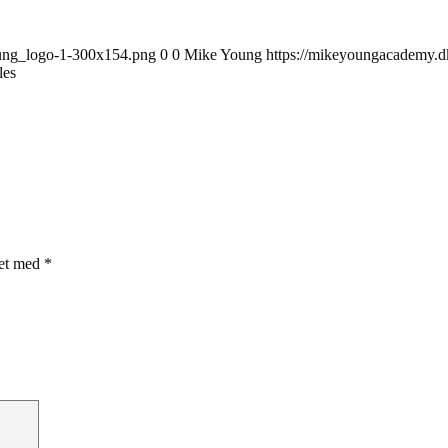
ung_logo-1-300x154.png
0
0
Mike Young
https://mikeyoungacademy.
les
ret med
*