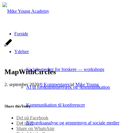
Forside
Ydelser
Sociale medier for forskere — workshops
MapWithCircles
2. september 2020
/
0 Kommentarer
/
af
Mike Young
AI til forskningsnetværk og -kommunikation
Kommunikation til konferencer
Share this entry
Del på Facebook
Netværksanalyse og gennemsyn af sociale medier
Del på X
Share on WhatsApp